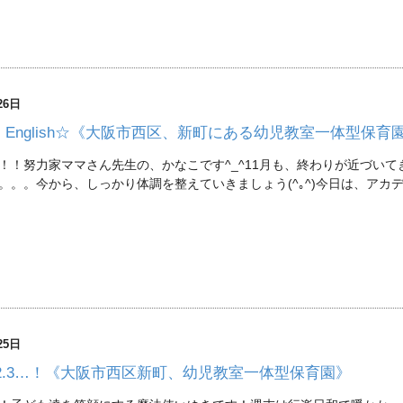
26日
y's English☆《大阪市西区、新町にある幼児教室一体型保育
！！努力家ママさん先生の、かなこです^_^11月も、終わりが近づい
。。。今から、しっかり体調を整えていきましょう(^｡^)今日は、アカ
25日
.2.3…！《大阪市西区新町、幼児教室一体型保育園》