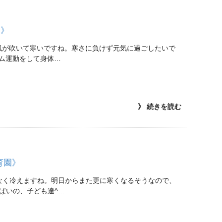
園》
風が吹いて寒いですね。寒さに負けず元気に過ごしたいで
ズム運動をして身体…
》 続きを読む
育園》
なく冷えますね。明日からまた更に寒くなるそうなので、
ぱいの、子ども達^…