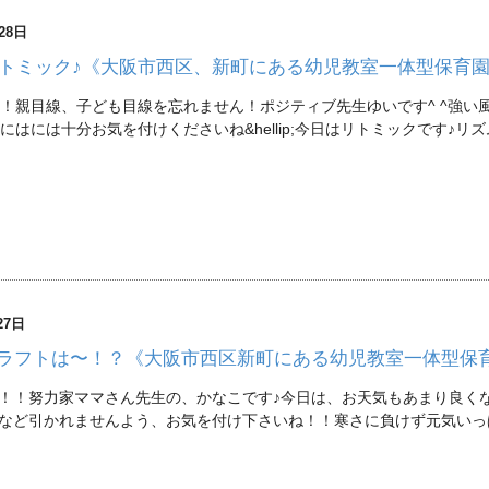
28日
トミック♪《大阪市西区、新町にある幼児教室一体型保育
！親目線、子ども目線を忘れません！ポジティブ先生ゆいです^ ^強い
にはには十分お気を付けくださいね&hellip;今日はリトミックです♪リ
27日
ラフトは〜！？《大阪市西区新町にある幼児教室一体型保
！！努力家ママさん先生の、かなこです♪今日は、お天気もあまり良く
など引かれませんよう、お気を付け下さいね！！寒さに負けず元気いっ