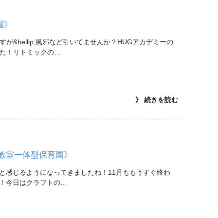
園》
hellip;風邪など引いてませんか？HUGアカデミーの
た！リトミックの…
》 続きを読む
教室一体型保育園》
と感じるようになってきましたね！11月ももうすぐ終わ
！今日はクラフトの…