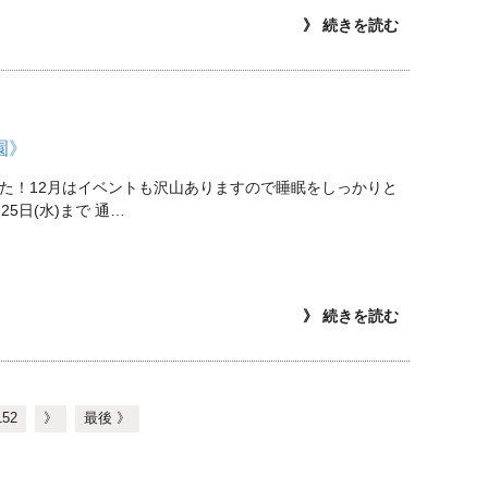
》 続きを読む
園》
た！12月はイベントも沢山ありますので睡眠をしっかりと
日(水)まで 通…
》 続きを読む
152
》
最後 》