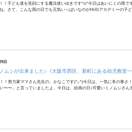
！！子ども達を笑顔にする魔法使いゆきです^o^今日はあいにくの雨で
ね。さて、こんな雨の日でも元気いっぱいなのがHUGアカデミーの子ど
29日
ノムシが出来ました♪《大阪市西区、新町にある幼児教室
！！努力家ママさん先生の、かなこです(^｡^)今日は、一気に冬の寒
い〜〜」と言っていましたよ。今日は、絵画の日♪可愛いミノムシさんを