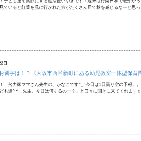
！子ども達を笑顔にする魔法使いゆきです！週末は行楽日和で暖かかっ
見ていると紅葉を見に行かれた方がたくさん居て秋を感じるなーと思っ
22日
お習字は！？《大阪市西区新町にある幼児教室一体型保育
！！努力家ママさん先生の、かなこです^_^今日は1日曇り空の予報。
ども達^ ^「先生、今日は何するのー？」と口々に聞きに来てくれます