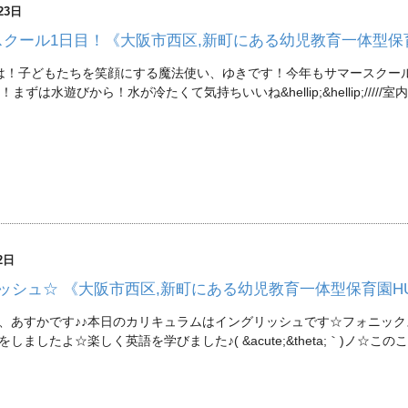
23日
スクール1日目！《大阪市西区,新町にある幼児教育一体型保
！子どもたちを笑顔にする魔法使い、ゆきです！今年もサマースクールの季節
まずは水遊びから！水が冷たくて気持ちいいね&hellip;&hellip;/////
2日
ッシュ☆ 《大阪市西区,新町にある幼児教育一体型保育園H
、あすかです♪♪本日のカリキュラムはイングリッシュです☆フォニッ
しましたよ☆楽しく英語を学びました♪( &acute;&theta;｀)ノ☆こ