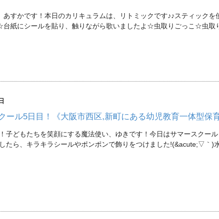
、あすかです！本日のカリキュラムは、リトミックです♪♪スティックを
☆台紙にシールを貼り、触りながら歌いましたよ☆虫取りごっこ☆虫取
6日
クール5日目！《大阪市西区,新町にある幼児教育一体型保
！子どもたちを笑顔にする魔法使い、ゆきです！今日はサマースクール
したら、キラキラシールやポンポンで飾りをつけました!(&acute;▽｀