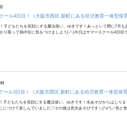
3日
クール4日目！《大阪市西区,新町にある幼児教育一体型保
！子どもたちを笑顔にする魔法使い、ゆきです！あっという間に7月も
かり取って熱中症に気をつけましよう(-"-)今日はサマースクール4日目
0日
クール3日目！《大阪市西区,新町にある幼児教育一体型保
！子どもたちを笑顔にする魔法使い、ゆきです！水あそびからはじりま
こにつけて楽しんでいました♡その後は色氷あそびです＼(^o^)／色と