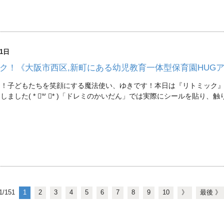
21日
ク！《大阪市西区,新町にある幼児教育一体型保育園HUG
は！子どもたちを笑顔にする魔法使い、ゆきです！本日は『リトミック
しました( * ॑꒳ ॑* )「ドレミのかいだん」では実際にシールを貼り、
1/151
1
2
3
4
5
6
7
8
9
10
》
最後 》