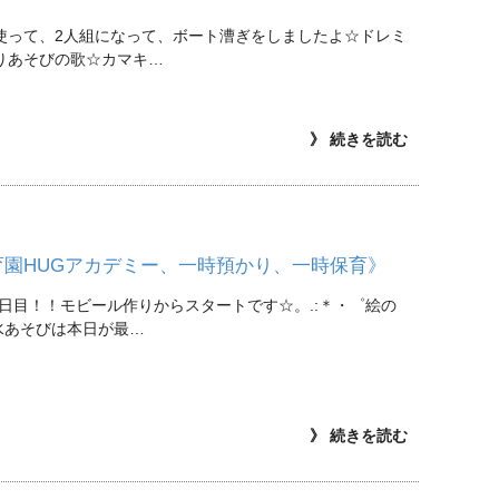
使って、2人組になって、ボート漕ぎをしましたよ☆ドレミ
りあそびの歌☆カマキ…
》 続きを読む
育園HUGアカデミー、一時預かり、一時保育》
日目！！モビール作りからスタートです☆。.:＊・゜絵の
)水あそびは本日が最…
》 続きを読む