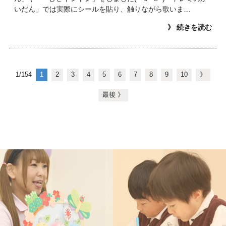
いだん」では実際にシールを貼り、触りながら歌いま…
》 続きを読む
1/154
1
2
3
4
5
6
7
8
9
10
》
最後 》