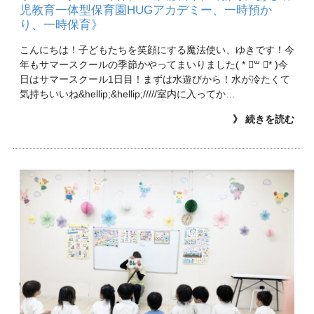
児教育一体型保育園HUGアカデミー、一時預か
り、一時保育》
こんにちは！子どもたちを笑顔にする魔法使い、ゆきです！今
年もサマースクールの季節かやってまいりました( * ॑꒳ ॑* )今
日はサマースクール1日目！まずは水遊びから！水が冷たくて
気持ちいいね&hellip;&hellip;/////室内に入ってか…
》 続きを読む