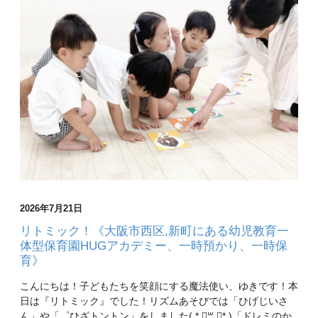
2026年7月21日
リトミック！《大阪市西区,新町にある幼児教育一
体型保育園HUGアカデミー、一時預かり、一時保
育》
こんにちは！子どもたちを笑顔にする魔法使い、ゆきです！本
日は『リトミック』でした！リズムあそびでは「ひげじいさ
ん」や「゜ひざトントン」をしました( * ॑꒳ ॑* )「ドレミのか