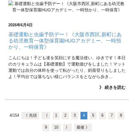
2026年6月4日
基礎運動と虫歯予防デー！《大阪市西区,新町にあ
る幼児教育一体型保育園HUGアカデミー、一時預
かり、一時保育》
こんにちは！子ども達を笑顔にする魔法使い、ゆきです！本日
のカリキュラムは【基礎運動】で運動遊びをしました！マット
運動では自分の体幹を使って転がったり、斜面登りもしました
よ！平均台では落ちない様にバランスをとながら歩き…
》 続きを読む
4/154
《 先頭
《
1
2
3
4
5
6
7
8
9
10
》
最後 》