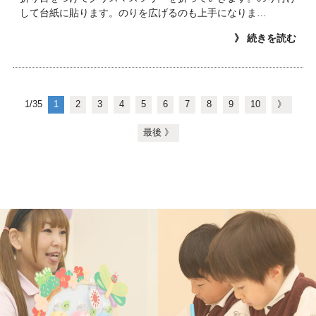
して台紙に貼ります。のりを広げるのも上手になりま…
》 続きを読む
1/35
1
2
3
4
5
6
7
8
9
10
》
最後 》