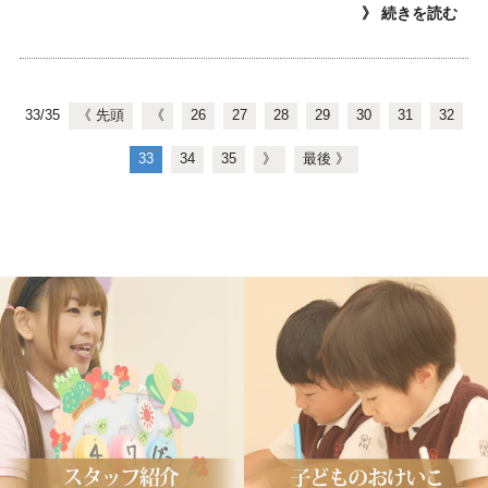
》 続きを読む
33/35
《 先頭
《
26
27
28
29
30
31
32
33
34
35
》
最後 》