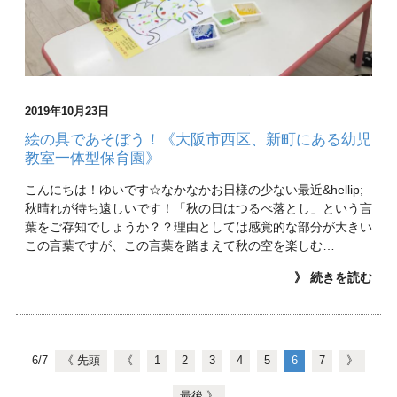
2019年10月23日
絵の具であそぼう！《大阪市西区、新町にある幼児
教室一体型保育園》
こんにちは！ゆいです☆なかなかお日様の少ない最近&hellip;
秋晴れが待ち遠しいです！「秋の日はつるべ落とし」という言
葉をご存知でしょうか？？理由としては感覚的な部分が大きい
この言葉ですが、この言葉を踏まえて秋の空を楽しむ…
》 続きを読む
6/7
《 先頭
《
1
2
3
4
5
6
7
》
最後 》