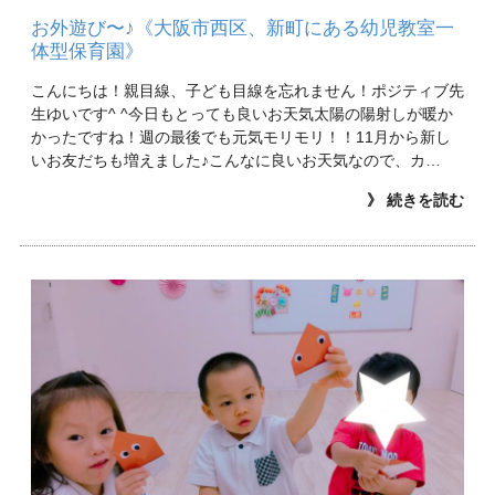
お外遊び〜♪《大阪市西区、新町にある幼児教室一
体型保育園》
こんにちは！親目線、子ども目線を忘れません！ポジティブ先
生ゆいです^ ^今日もとっても良いお天気太陽の陽射しが暖か
かったですね！週の最後でも元気モリモリ！！11月から新し
いお友だちも増えました♪こんなに良いお天気なので、カ…
》 続きを読む